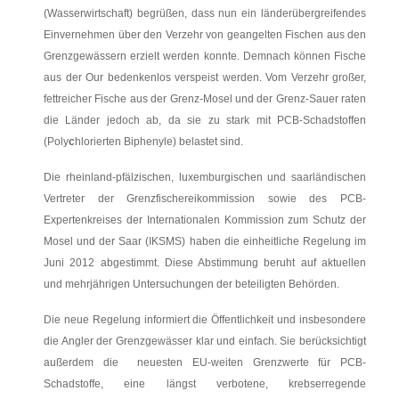
(Wasserwirtschaft) begrüßen, dass nun ein länderübergreifendes
Einvernehmen über den Verzehr von geangelten Fischen aus den
Grenzgewässern erzielt werden konnte. Demnach können Fische
aus der Our bedenkenlos verspeist werden. Vom Verzehr großer,
fettreicher Fische aus der Grenz-Mosel und der Grenz-Sauer raten
die Länder jedoch ab, da sie zu stark mit PCB-Schadstoffen
(Poly
c
hlorierten Biphenyle) belastet sind.
Die rheinland-pfälzischen, luxemburgischen und saarländischen
Vertreter der Grenzfischereikommission sowie des PCB-
Expertenkreises der Internationalen Kommission zum Schutz der
Mosel und der Saar (IKSMS) haben die einheitliche Regelung im
Juni 2012 abgestimmt. Diese Abstimmung beruht auf aktuellen
und mehrjährigen Untersuchungen der beteiligten Behörden.
Die neue Regelung informiert die Öffentlichkeit und insbesondere
die Angler der Grenzgewässer klar und einfach. Sie berücksichtigt
außerdem die neuesten EU-weiten Grenzwerte für PCB-
Schadstoffe, eine längst verbotene, krebserregende