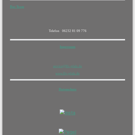
Das Team
Telefon 06232 81 09 776
Impressum
service@lfv-pfalz.de
www.lfv-pfalz.de
Datenschutz