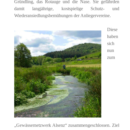
Gründling, das Rotauge und die Nase. Sie gefährden
damit langjährige, kostspielige Schutz- und
Wiederansiedlungsbemühungen der Anliegervereine.
Diese
haben
sich
nun
zum
„Gewässernetzwerk Alsenz“ zusammengeschlossen. Ziel